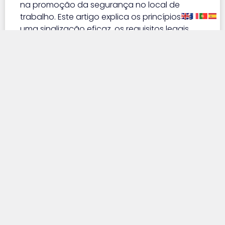
na promoção da segurança no local de
trabalho. Este artigo explica os princípios de
uma sinalização eficaz, os requisitos legais
geralmente aplicáveis e as melhores práticas
para garantir visibilidade, clareza e
conformidade em atividades de risco elevado.
LER ARTIGO »
GEDOC
05/09/2024