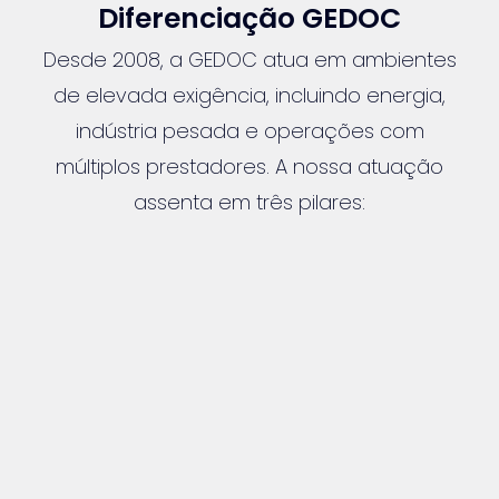
Diferenciação GEDOC
Desde 2008, a GEDOC atua em ambientes
de elevada exigência, incluindo energia,
indústria pesada e operações com
múltiplos prestadores. A nossa atuação
assenta em três pilares:
♦ Conformidade e rastreabilidade
♦ Eficiência operacional
♦ Alinhamento entre requisitos e realidade
no terreno
A GEDOC não desenvolve plataformas.