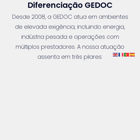
Diferenciação GEDOC
Desde 2008, a GEDOC atua em ambientes
de elevada exigência, incluindo energia,
indústria pesada e operações com
múltiplos prestadores. A nossa atuação
assenta em três pilares:
♦ Conformidade e rastreabilidade
♦ Eficiência operacional
♦ Alinhamento entre requisitos e realidade
no terreno
A GEDOC não desenvolve plataformas.