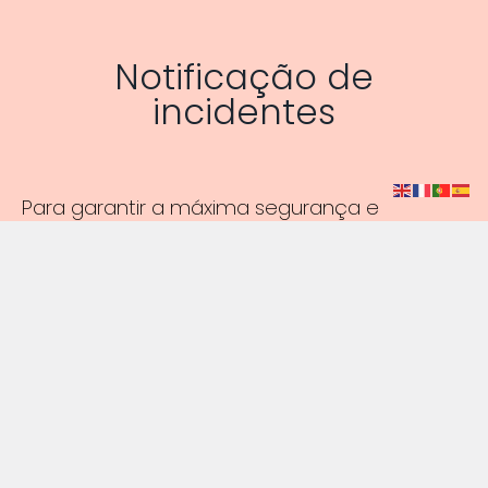
Notificação de
incidentes
Para garantir a máxima segurança e
eficiência no uso das plataformas de gestão
documental, disponibilizamos abaixo um
questionário de
notificação de incidentes
de segurança
. Este formulário permite que
os utilizadores reportem qualquer atividade
suspeita ou falha de segurança que possa
comprometer a integridade dos seus dados.