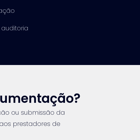
mação
 auditoria
ocumentação?
ção ou submissão da
 aos prestadores de