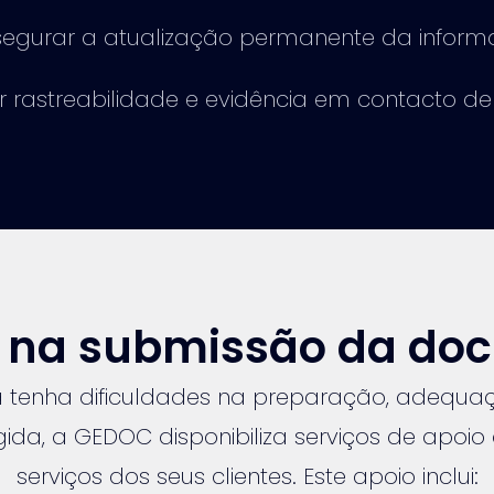
segurar a atualização permanente da infor
r rastreabilidade e evidência em contacto de
s na submissão da d
 tenha dificuldades na preparação, adequa
da, a GEDOC disponibiliza serviços de apoio
serviços dos seus clientes. Este apoio inclui: