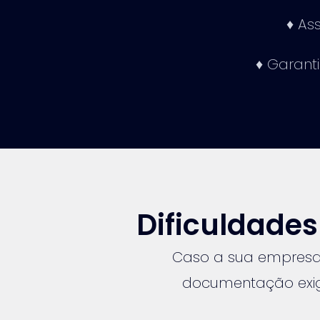
♦ As
♦ Garanti
Dificuldade
Caso a sua empresa
documentação exigi