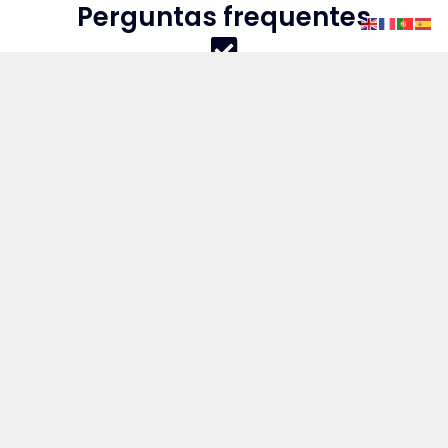
Perguntas frequentes
O GEDOC Review funciona com qualquer
plataforma?
Sim. Trabalhamos com várias plataformas
e também com processos manuais.
Que tipo de documentos são analisados?
Todos os documentos necessários à
homologação: segurança, qualidade,
ambiente, seguros, certificações, entre
outros.