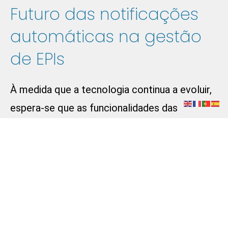
Futuro das notificações
automáticas na gestão
de EPIs
À medida que a tecnologia continua a evoluir,
espera-se que as funcionalidades das
notificações automáticas nas plataformas de
gestão documental tornem-se ainda mais
avançadas. A inteligência artificial e o m
achine
learning
podem ser incorporados para prever
falhas em EPIs com base em dados
históricos e padrões de uso, permitindo uma