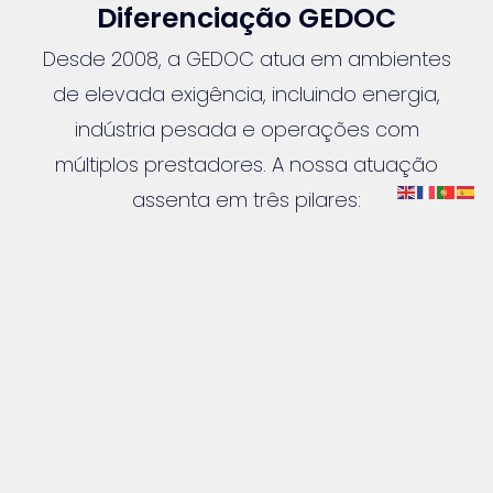
Diferenciação GEDOC
Desde 2008, a GEDOC atua em ambientes
de elevada exigência, incluindo energia,
indústria pesada e operações com
múltiplos prestadores. A nossa atuação
assenta em três pilares:
♦ Conformidade e rastreabilidade
♦ Eficiência operacional
♦ Alinhamento entre requisitos e realidade
no terreno
A GEDOC não desenvolve plataformas.