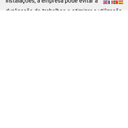
instalações, a empresa pode evitar a
duplicação de trabalhos e otimizar a utilização
dos recursos disponíveis.
Adaptação a novas
realidades tecnológicas
À medida que a tecnologia avança, novas
soluções de controlo de acessos, como
sistemas de identificação biométrica e