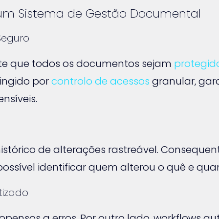
um Sistema de Gestão Documental
Seguro
nte que todos os documentos sejam
protegid
ringido por
controlo de acessos
granular, gar
nsíveis.
stórico de alterações rastreável. Conseque
 possível identificar quem alterou o quê e qua
tizado
opensos a erros. Por outro lado, workflows