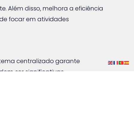
. Além disso, melhora a eficiência
de focar em atividades
tema centralizado garante
em ser significativas.
eus fornecedores?
Contacte a
ente seu fluxo documental.