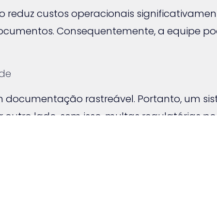
eduz custos operacionais significativamente
documentos. Consequentemente, a equipe po
ade
 documentação rastreável. Portanto, um sis
utro lado, sem isso, multas regulatórias pod
o robusta de gestão de documentos para s
ita
e descubra como automatizar completam