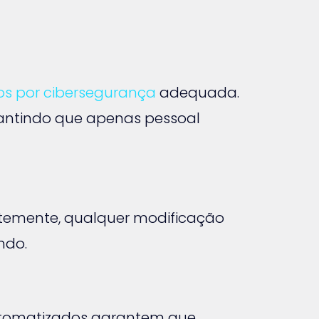
os por cibersegurança
adequada.
antindo que apenas pessoal
ntemente, qualquer modificação
ndo.
 automatizados garantem que