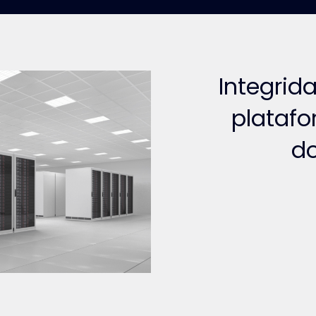
Integri
plataf
d