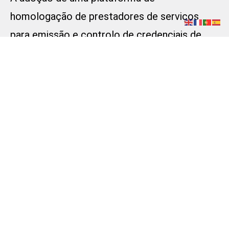
homologação de prestadores de serviços
para emissão e controlo de credenciais de
identificação oferece uma ampla gama de
vantagens, desde o aumento da segurança e
eficiência até a redução de custos e melhoria
na qualidade dos serviços. Essas plataformas
não só garantem que todos os prestadores
de serviços sejam devidamente verificados e
monitorados, mas também ajudam as
empresas a manter a conformidade
regulamentar e a promover uma cultura de
transparência e confiança.