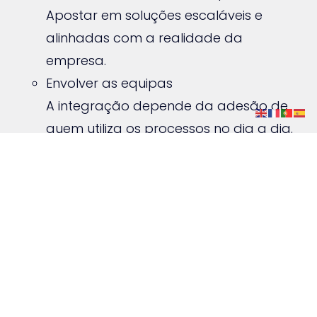
Apostar em soluções escaláveis e
alinhadas com a realidade da
empresa.
Envolver as equipas
A integração depende da adesão de
quem utiliza os processos no dia a dia.
Monitorizar e melhorar continuamente
Uma estratégia integrada é dinâmica e
deve evoluir com a organização.
Integração como fator de
maturidade organizacional