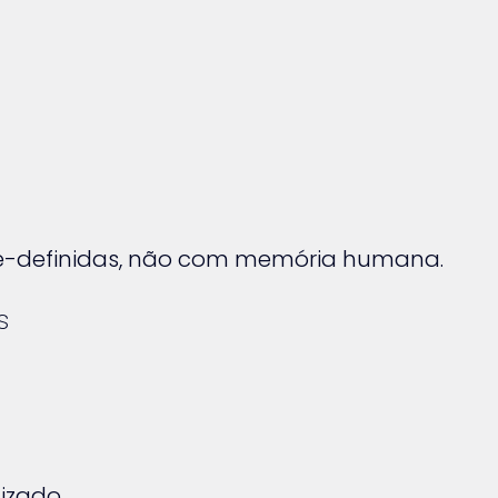
ré-definidas, não com memória humana.
s
izado