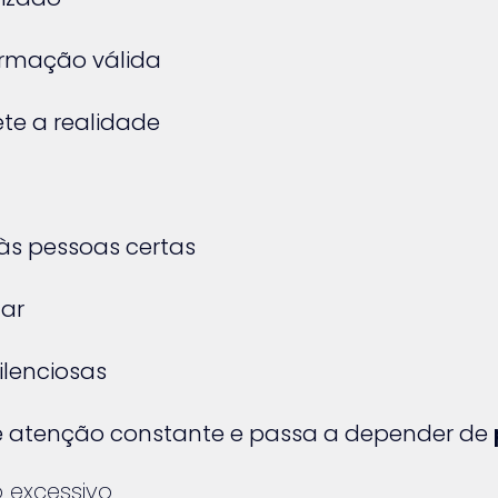
rmação válida
ete a realidade
s pessoas certas
lar
lenciosas
e atenção constante e passa a depender de
 excessivo