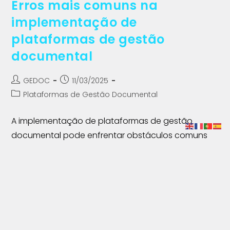
Erros mais comuns na
implementação de
plataformas de gestão
documental
GEDOC
11/03/2025
Plataformas de Gestão Documental
A implementação de plataformas de gestão
documental pode enfrentar obstáculos comuns
que afectam adoção e desempenho. Este artigo
identifica os erros mais frequentes, incluindo falta
de planeamento, comunicação insuficiente e
ausência de formação adequada, e apresenta
abordagens práticas para evitar essas falhas,
promovendo uma implementação mais eficaz,