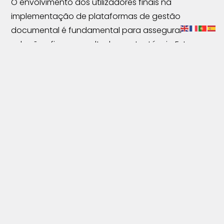
O envolvimento dos utilizadores finais na
implementação de plataformas de gestão
documental é fundamental para assegurar
adoção eficaz e resultados sustentáveis. Este
artigo explora como a participação ativa dos
utilizadores contribui para melhor adaptação às
necessidades reais, minimiza resistência à
mudança, melhora a qualidade dos processos e
eleva a eficiência operacional de forma contínua.
Continue Reading