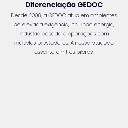
Diferenciação GEDOC
Desde 2008, a GEDOC atua em ambientes
de elevada exigência, incluindo energia,
indústria pesada e operações com
múltiplos prestadores. A nossa atuação
assenta em três pilares:
♦ Conformidade e rastreabilidade
♦ Eficiência operacional
♦ Alinhamento entre requisitos e realidade
no terreno
A GEDOC não desenvolve plataformas.