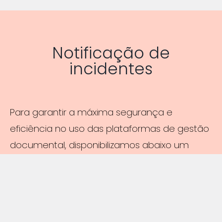
Notificação de
incidentes
Para garantir a máxima segurança e
eficiência no uso das plataformas de gestão
documental, disponibilizamos abaixo um
questionário de
notificação de incidentes
de segurança
. Este formulário permite que
os utilizadores reportem qualquer atividade
suspeita ou falha de segurança que possa