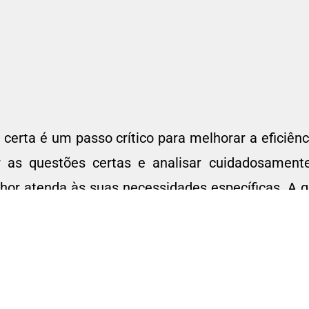
certa é um passo crítico para melhorar a eficiên
s questões certas e analisar cuidadosamente 
or atenda às suas necessidades específicas. A g
mas também promove uma maior produtividade, 
 negócio como um todo.