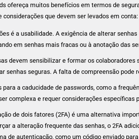
s ofereça muitos benefícios em termos de segur
e considerações que devem ser levados em conta:
es é a usabilidade. A exigência de alterar senha
ultando em senhas mais fracas ou à anotação das s
as devem sensibilizar e formar os colaboradores 
r senhas seguras. A falta de compreensão pode re
as para a caducidade de passwords, como a frequên
 ser complexa e requer considerações específicas
ação de dois fatores (2FA) é uma alternativa impo
çar a alteração frequente das senhas, o 2FA adi
a de autenticação, como um código enviado para 