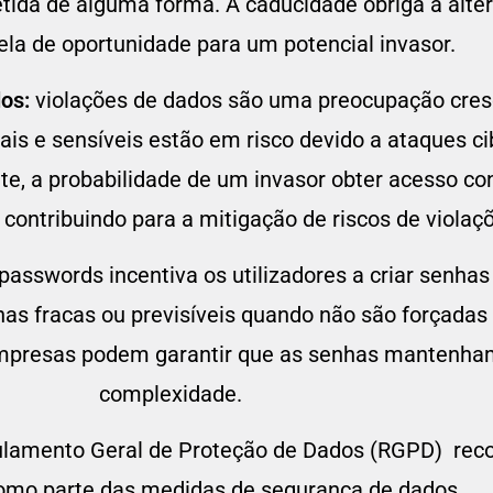
ida de alguma forma. A caducidade obriga a alter
ela de oportunidade para um potencial invasor.
dos:
violações de dados são uma preocupação cre
is e sensíveis estão em risco devido a ataques ci
e, a probabilidade de um invasor obter acesso co
 contribuindo para a mitigação de riscos de violaç
asswords incentiva os utilizadores a criar senhas
s fracas ou previsíveis quando não são forçadas 
s empresas podem garantir que as senhas mantenh
complexidade.
lamento Geral de Proteção de Dados (RGPD) reco
omo parte das medidas de segurança de dados.