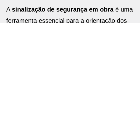
A
sinalização de segurança em obra
é uma
ferramenta essencial para a orientação dos
trabalhadores e a redução de acidentes de
trabalho. Ao comunicar de forma clara e
acessível os riscos e as normas de
segurança, a sinalização ajuda a evitar erros,
promove a utilização correta dos
equipamentos de proteção e organiza o fluxo
de trabalho, contribuindo para um ambiente
de trabalho mais seguro, eficiente e conforme
com a legislação.
Os benefícios da sinalização vão além da