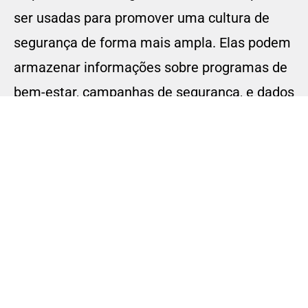
ser usadas para promover uma cultura de
segurança de forma mais ampla. Elas podem
armazenar informações sobre programas de
bem-estar, campanhas de segurança, e dados
sobre a participação dos colaboradores em
iniciativas de segurança. Isso ajuda a criar
um ambiente de trabalho onde a segurança é
uma prioridade, incentivando os
colaboradores a se envolverem ativamente
em práticas de segurança e a cuidar melhor
de sua saúde e segurança. Promover uma
cultura de segurança forte é essencial para