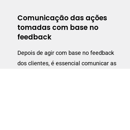
Comunicação das ações
tomadas com base no
feedback
Depois de agir com base no feedback
dos clientes, é essencial comunicar as
ações tomadas de volta aos utilizadores.
Informar os clientes sobre como o seu
feedback foi utilizado para melhorar a
plataforma não só mostra que as suas
opiniões são valorizadas, mas também
reforça a ideia de que a empresa está