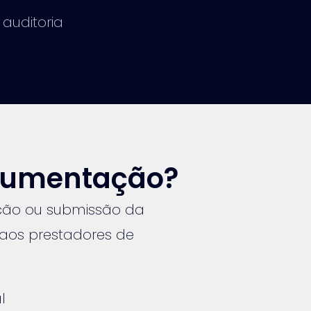
 auditoria
ocumentação?
ção ou submissão da
 aos prestadores de
l