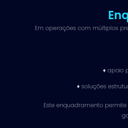
En
Em operações com múltiplos pre
♦ apoio 
♦ soluções estru
Este enquadramento permite 
go