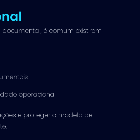
nal
o documental, é comum existirem
cumentais
idade operacional
eções e proteger o modelo de
te.